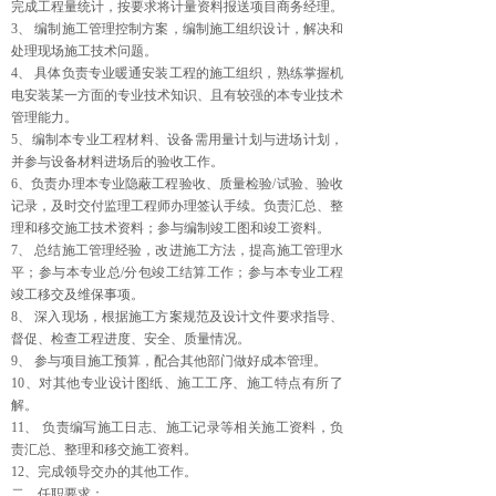
完成工程量统计，按要求将计量资料报送项目商务经理。
3、 编制施工管理控制方案，编制施工组织设计，解决和
处理现场施工技术问题。
4、 具体负责专业暖通安装工程的施工组织，熟练掌握机
电安装某一方面的专业技术知识、且有较强的本专业技术
管理能力。
5、编制本专业工程材料、设备需用量计划与进场计划，
并参与设备材料进场后的验收工作。
6、负责办理本专业隐蔽工程验收、质量检验/试验、验收
记录，及时交付监理工程师办理签认手续。负责汇总、整
理和移交施工技术资料；参与编制竣工图和竣工资料。
7、 总结施工管理经验，改进施工方法，提高施工管理水
平；参与本专业总/分包竣工结算工作；参与本专业工程
竣工移交及维保事项。
8、 深入现场，根据施工方案规范及设计文件要求指导、
督促、检查工程进度、安全、质量情况。
9、 参与项目施工预算，配合其他部门做好成本管理。
10、对其他专业设计图纸、施工工序、施工特点有所了
解。
11、 负责编写施工日志、施工记录等相关施工资料，负
责汇总、整理和移交施工资料。
12、完成领导交办的其他工作。
二、任职要求：