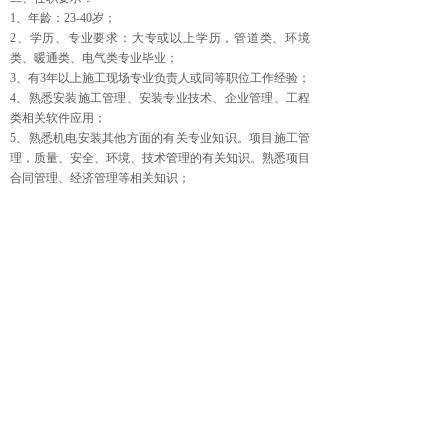
1、年龄：23-40岁；
2、学历、专业要求：大专或以上学历，管道类、环境
类、暖通类、电气类专业毕业；
3、有3年以上施工现场专业负责人或同等职位工作经验；
4、熟悉安装施工管理、安装专业技术、企业管理、工程
类相关软件应用；
5、熟悉机电安装其他方面的有关专业知识。项目施工管
理，质量、安全、环境、技术管理的有关知识。熟悉项目
合同管理、经济管理等相关知识；
6、工作地点：项目现场；
7、品行端正、作风正派；
8、身体健康，无易传染疾病，具有良好的团队合作精
神，性格开朗；
9、具有注册类证书者（一级建造师等）或机电中级职称
优先。
上一篇：
暖通助理工程师
下一篇：
无